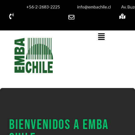
+56-2-2683-2225
info@embachile.cl
Av. Buz
BIENVENIDOS A EMBA