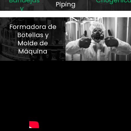
Bandejas
Criogénic
Piping
y
Cangilones
Formadora de
Botellas y
Molde de
Máquina
Otros
Servicios