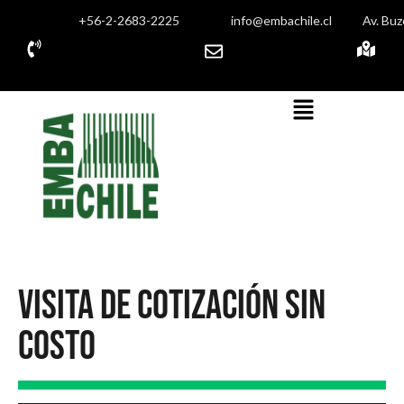
+56-2-2683-2225
info@embachile.cl
Av. Buz
Visita de cotización sin
costo