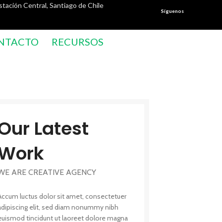
stación Central, Santiago de Chile
Síguenos
NTACTO
RECURSOS
Our Latest
Work
WE ARE CREATIVE AGENCY
Accum luctus dolor sit amet, consectetuer
adipiscing elit, sed diam nonummy nibh
euismod tincidunt ut laoreet dolore magna