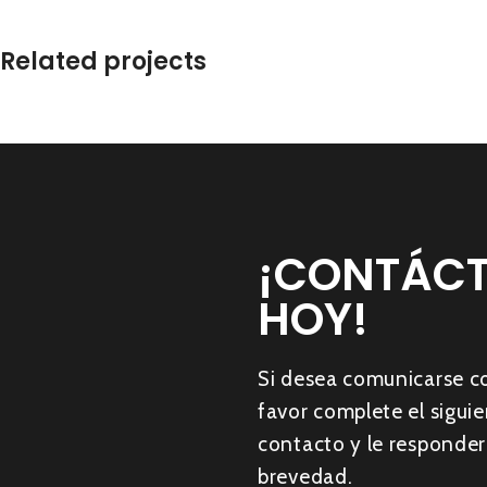
Related projects
Suspendisse quam at vestibulum
Kitchen
¡CONTÁC
HOY!
Si desea comunicarse c
favor complete el sigui
contacto y le responder
brevedad.