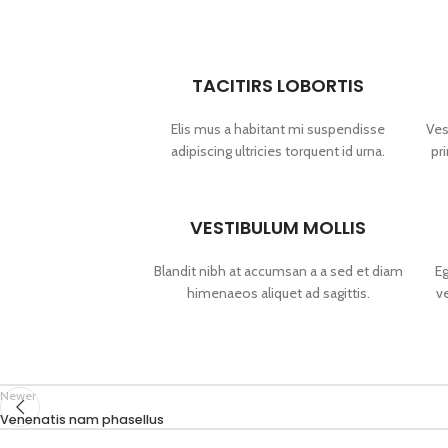
TACITIRS LOBORTIS
Elis mus a habitant mi suspendisse
Ves
adipiscing ultricies torquent id urna.
pr
VESTIBULUM MOLLIS
Blandit nibh at accumsan a a sed et diam
Eg
himenaeos aliquet ad sagittis.
v
Newer
Venenatis nam phasellus