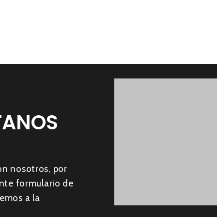
TANOS
on nosotros, por
ente formulario de
emos a la