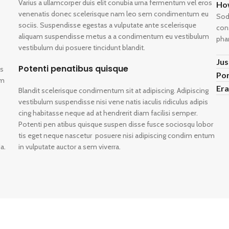
Varius a ullamcorper duis elit conubia urna fermentum vel eros
How
venenatis donec scelerisque nam leo sem condimentum eu
Sod
sociis. Suspendisse egestas a vulputate ante scelerisque
cons
aliquam suspendisse metus a a condimentum eu vestibulum
pha
vestibulum dui posuere tincidunt blandit.
Jus
Potenti penatibus quisque
as
Por
um
Era
Blandit scelerisque condimentum sit at adipiscing. Adipiscing
vestibulum suspendisse nisi vene natis iaculis ridiculus adipis
cing habitasse neque ad at hendrerit diam facilisi semper.
Potenti pen atibus quisque suspen disse fusce sociosqu lobor
tis eget neque nascetur posuere nisi adipiscing condim entum
a.
in vulputate auctor a sem viverra.