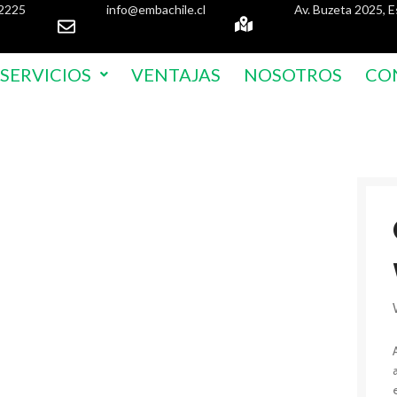
2225
info@embachile.cl
Av. Buzeta 2025, E
SERVICIOS
VENTAJAS
NOSOTROS
CO