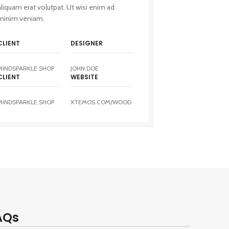
aliquam erat volutpat. Ut wisi enim ad
minim veniam.
CLIENT
DESIGNER
MINDSPARKLE SHOP
JOHN DOE
CLIENT
WEBSITE
MINDSPARKLE SHOP
XTEMOS.COM/WOOD
AQs