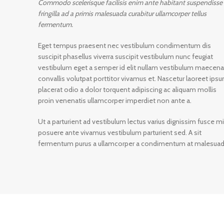
Commodo scelerisque facilisis enim ante habitant suspendisse
fringilla ad a primis malesuada curabitur ullamcorper tellus
fermentum.
Eget tempus praesent nec vestibulum condimentum dis
suscipit phasellus viverra suscipit vestibulum nunc feugiat
vestibulum eget a semper id elit nullam vestibulum maecen
convallis volutpat porttitor vivamus et. Nascetur laoreet ips
placerat odio a dolor torquent adipiscing ac aliquam mollis
proin venenatis ullamcorper imperdiet non ante a.
Ut a parturient ad vestibulum lectus varius dignissim fusce mi
posuere ante vivamus vestibulum parturient sed. A sit
fermentum purus a ullamcorper a condimentum at malesuad