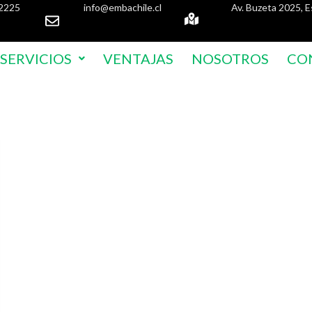
2225
info@embachile.cl
Av. Buzeta 2025, E
SERVICIOS
VENTAJAS
NOSOTROS
CO