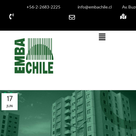
+56-2-2683-2225
info@embachile.cl
Av. Buz
17
JUN